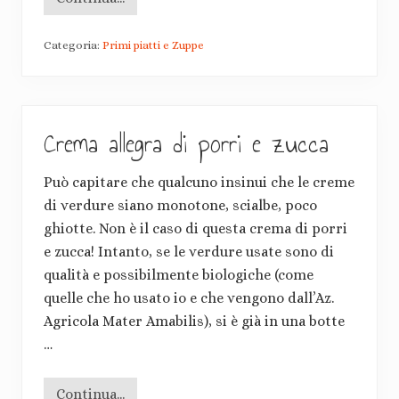
R
e
g
Categoria:
Primi piatti e Zuppe
i
n
e
t
t
e
Crema allegra di porri e zucca
a
l
l
i
Può capitare che qualcuno insinui che le creme
m
o
di verdure siano monotone, scialbe, poco
n
ghiotte. Non è il caso di questa crema di porri
e
e zucca! Intanto, se le verdure usate sono di
qualità e possibilmente biologiche (come
quelle che ho usato io e che vengono dall’Az.
Agricola Mater Amabilis), si è già in una botte
…
Continua...