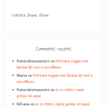
r
i
Crostata chiusa all’uva
a
Commenti recenti
Naturalentamente
su
Frittata vegan con
farina di ceci e cavolfiore
Maria
su
Frittata vegan con farina di ceci e
cavolfiore
Naturalentamente
su
11-11-2020, i miei
primi 40 anni
Silvana
su
11-11-2020, i miei primi 40 anni