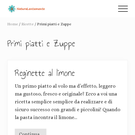
Menu
Passa
Passa
Menu
al
alla
Racconti
contenuto
barra
di
Home
/
Ricette
/
Primi piatti e Zuppe
principale
laterale
de-
crescita
primaria
Primi piatti e Zuppe
consapevole
e
pacifiche
rivoluzioni
Reginette al limone
Un primo piatto al volo ma d’effetto, leggero
ma gustoso, fresco e originale? Ecco a voi una
ricetta semplice semplice da realizzare e di
sicuro successo con grandi e piccolini! Quando
la pasta incontra il limone…
Continua...