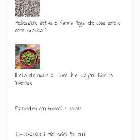
a
a
a
a
a
t
Meditazione attiva e Karma Yoga: che cosa sono e
e
come praticarli
r
a
l
e
Il cibo che nutre al ritmo delle stagioni. Ricetta
p
invernale
r
i
Pizzoccheri con broccoli e carote
m
a
11-11-2020, i miei primi 40 anni