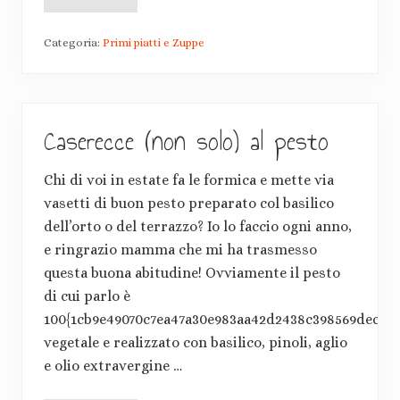
C
r
e
Categoria:
Primi piatti e Zuppe
m
a
a
l
l
e
Caserecce (non solo) al pesto
g
r
a
d
Chi di voi in estate fa le formica e mette via
i
p
vasetti di buon pesto preparato col basilico
o
dell’orto o del terrazzo? Io lo faccio ogni anno,
r
r
e ringrazio mamma che mi ha trasmesso
i
questa buona abitudine! Ovviamente il pesto
e
z
di cui parlo è
u
c
100{1cb9e49070c7ea47a30e983aa42d2438c398569dec77b
c
vegetale e realizzato con basilico, pinoli, aglio
a
e olio extravergine …