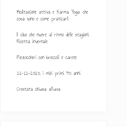
a
Meditazione attiva e Karma Yoga: che
t
cosa sono e come praticarli
e
Il cibo che nutre al ritmo delle stagioni.
r
Ricetta invernale
a
Pizzoccheri con broccoli e carote
l
e
11-11-2020, i miei primi 40 anni
p
Crostata chiusa all’uva
r
i
m
a