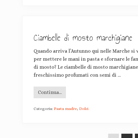
t
o
a
r
a
o
n
s
t
s
i
o
s
Ciambelle di mosto marchigiane
p
r
e
Quando arriva l’Autunno qui nelle Marche si v
c
o
per mettere le mani in pasta e sfornare le fa
:
p
di mosto? Le ciambelle di mosto marchigiane s
o
freschissimo profumati con semi di …
l
p
e
t
Continua...
C
t
i
e
a
d
Categoria:
Pasta madre
,
Dolci
m
i
b
p
e
a
l
s
l
t
e
a