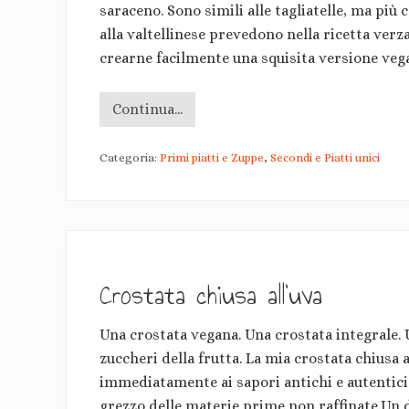
saraceno. Sono simili alle tagliatelle, ma più 
alla valtellinese prevedono nella ricetta verz
crearne facilmente una squisita versione veg
Continua...
P
i
z
Categoria:
Primi piatti e Zuppe
,
Secondi e Piatti unici
z
o
c
c
h
e
r
i
c
Crostata chiusa all’uva
o
n
b
Una crostata vegana. Una crostata integrale. 
r
o
zuccheri della frutta. La mia crostata chiusa a
c
c
immediatamente ai sapori antichi e autentici d
o
grezzo delle materie prime non raffinate.Un
l