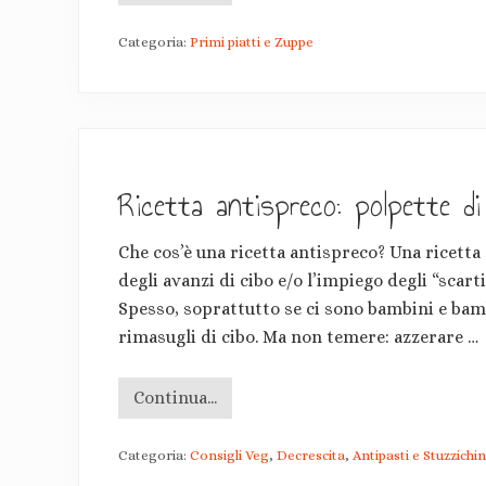
i
s
Categoria:
Primi piatti e Zuppe
o
i
n
t
e
g
r
a
l
Ricetta antispreco: polpette di
e
a
l
Che cos’è una ricetta antispreco? Una ricetta 
c
a
degli avanzi di cibo e/o l’impiego degli “scart
v
o
Spesso, soprattutto se ci sono bambini e bambi
l
rimasugli di cibo. Ma non temere: azzerare …
o
c
a
p
Continua...
R
p
i
u
c
c
Categoria:
Consigli Veg
,
Decrescita
,
Antipasti e Stuzzichin
e
c
t
i