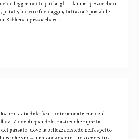
corti e leggermente più larghi. I famosi pizzoccheri
a, patate, burro e formaggio, tuttavia è possibile
an. Sebbene i pizzoccheri …
Una crostata dolcificata interamente con i soli
ll’uva è uno di quei dolci rustici che riporta
el passato, dove la bellezza risiede nell’aspetto
 dolce che sposa profondamente il mio concetto …