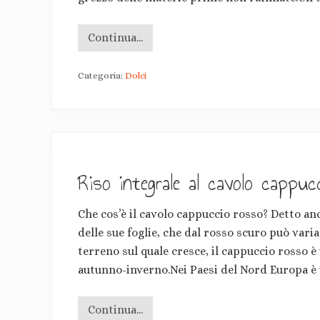
i
e
c
Continua...
C
a
r
r
o
o
Categoria:
Dolci
s
t
t
e
a
t
a
c
h
i
u
Riso integrale al cavolo cappuc
s
a
a
Che cos’è il cavolo cappuccio rosso? Detto an
l
l
delle sue foglie, che dal rosso scuro può varia
’
u
terreno sul quale cresce, il cappuccio rosso è 
v
autunno-inverno.Nei Paesi del Nord Europa è
a
Continua...
R