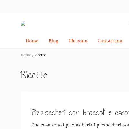
Menu
Skip
Passa
Skip
Passa
Passa
to
alla
to
al
alla
right
navigazione
secondary
contenuto
barra
header
primaria
navigation
principale
laterale
navigation
primaria
Racconti
di
Home
Blog
Chi sono
Contattami
de-
crescita
Home
/
Ricette
consapevole
e
pacifiche
Ricette
rivoluzioni
Pizzoccheri con broccoli e caro
Che cosa sono i pizzoccheri? I pizzoccheri son