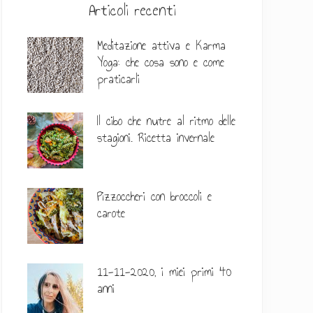
l
Articoli recenti
a
Meditazione attiva e Karma
t
Yoga: che cosa sono e come
praticarli
e
r
Il cibo che nutre al ritmo delle
a
stagioni. Ricetta invernale
l
e
Pizzoccheri con broccoli e
p
carote
r
i
11-11-2020, i miei primi 40
anni
m