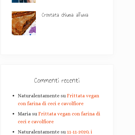
a
r
Crostata chiusa all’uva
i
a
Commenti recenti
Naturalentamente
su
Frittata vegan
con farina di ceci e cavolfiore
Maria
su
Frittata vegan con farina di
ceci e cavolfiore
Naturalentamente
su
11-11-2020, i