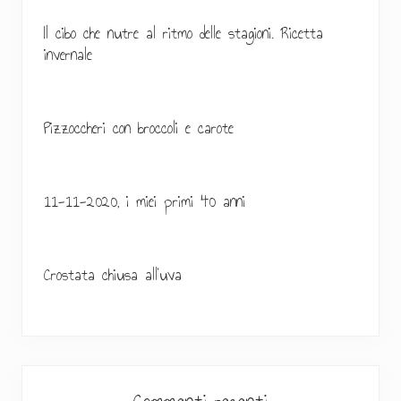
e
r
Il cibo che nutre al ritmo delle stagioni. Ricetta
invernale
a
l
e
Pizzoccheri con broccoli e carote
p
r
11-11-2020, i miei primi 40 anni
i
m
Crostata chiusa all’uva
a
r
i
a