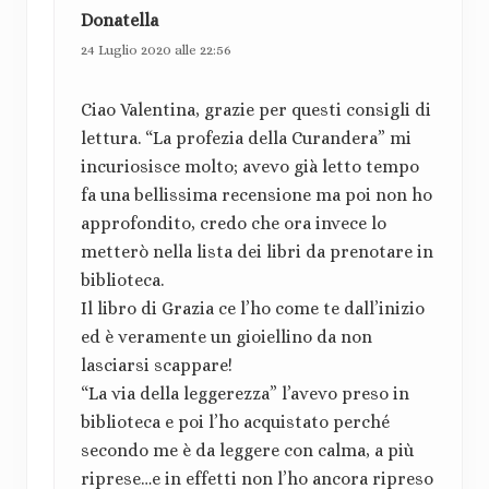
e
t
e
Donatella
e
s
r
24 Luglio 2020 alle 22:56
:
s
a
i
Ciao Valentina, grazie per questi consigli di
v
z
lettura. “La profezia della Curandera” mi
o
i
:
incuriosisce molto; avevo già letto tempo
fa una bellissima recensione ma poi non ho
o
approfondito, credo che ora invece lo
n
metterò nella lista dei libri da prenotare in
biblioteca.
i
Il libro di Grazia ce l’ho come te dall’inizio
d
ed è veramente un gioiellino da non
lasciarsi scappare!
e
“La via della leggerezza” l’avevo preso in
l
biblioteca e poi l’ho acquistato perché
l
secondo me è da leggere con calma, a più
riprese…e in effetti non l’ho ancora ripreso