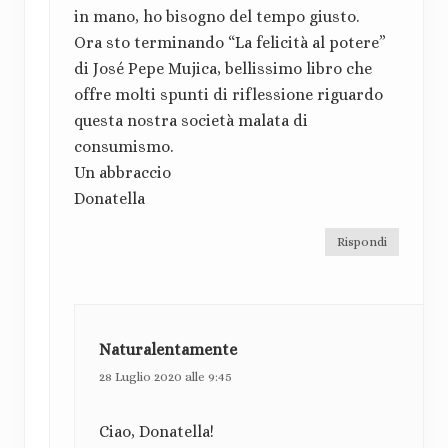
e
in mano, ho bisogno del tempo giusto.
t
Ora sto terminando “La felicità al potere”
di José Pepe Mujica, bellissimo libro che
t
offre molti spunti di riflessione riguardo
o
questa nostra società malata di
r
consumismo.
Un abbraccio
e
Donatella
Rispondi
Naturalentamente
28 Luglio 2020 alle 9:45
Ciao, Donatella!