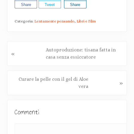
Share
Tweet
Share
Categoria:
Lentamente pensando
,
Libri e Film
P
Autoproduzione: tisana fatta in
«
o
casa senza essiccatore
s
t
p
P
Curare la pelle con il gel di Aloe
»
r
o
vera
e
s
c
t
I
e
s
Commenti
n
d
u
e
c
t
n
c