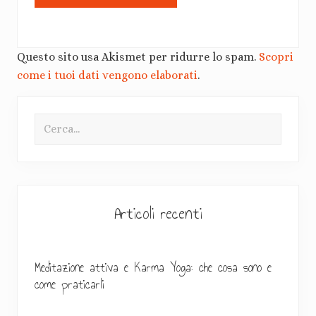
Questo sito usa Akismet per ridurre lo spam.
Scopri
come i tuoi dati vengono elaborati
.
B
Cerca...
a
r
r
a
Articoli recenti
l
a
Meditazione attiva e Karma Yoga: che cosa sono e
come praticarli
t