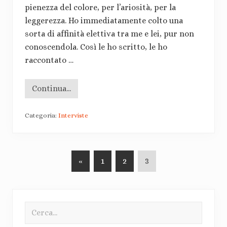
e
,
pienezza del colore, per l’ariosità, per la
m
a
leggerezza. Ho immediatamente colto una
m
sorta di affinità elettiva tra me e lei, pur non
m
a
conoscendola. Così le ho scritto, le ho
c
o
raccontato …
n
s
a
Continua...
p
I
e
n
v
t
o
Categoria:
Interviste
e
l
r
e
v
i
s
t
«
V
1
V
2
V
3
a
a
a
a
a
S
i
i
i
a
B
r
a
a
a
a
Cerca...
a
l
l
l
S
t
l
l
l