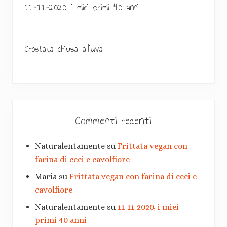
r
11-11-2020, i miei primi 40 anni
i
m
Crostata chiusa all’uva
a
r
i
a
Commenti recenti
Naturalentamente
su
Frittata vegan con
farina di ceci e cavolfiore
Maria
su
Frittata vegan con farina di ceci e
cavolfiore
Naturalentamente
su
11-11-2020, i miei
primi 40 anni