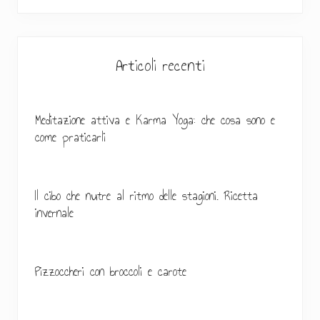
r
r
a
a
a
a
d
r
p
p
p
i
,
a
a
a
a
Articoli recenti
p
i
g
g
g
l
t
i
i
i
t
r
a
n
n
n
Meditazione attiva e Karma Yoga: che cosa sono e
i
a
a
a
c
come praticarli
t
e
e
r
Il cibo che nutre al ritmo delle stagioni. Ricetta
invernale
a
l
e
Pizzoccheri con broccoli e carote
p