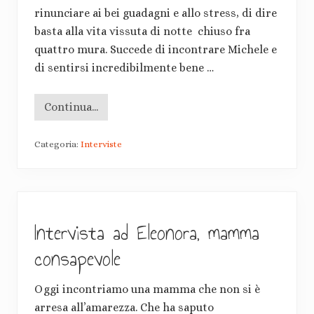
u
rinunciare ai bei guadagni e allo stress, di dire
a
t
basta alla vita vissuta di notte chiuso fra
t
quattro mura. Succede di incontrare Michele e
r
o
di sentirsi incredibilmente bene …
f
a
c
c
Continua...
I
e
n
d
t
e
Categoria:
Interviste
e
l
r
l
v
a
i
m
s
e
t
d
a
a
Intervista ad Eleonora, mamma
a
g
M
l
i
consapevole
i
c
a
h
e
Oggi incontriamo una mamma che non si è
l
e
arresa all’amarezza. Che ha saputo