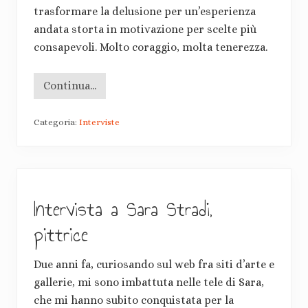
:
u
trasformare la delusione per un’esperienza
o
andata storta in motivazione per scelte più
m
o
consapevoli. Molto coraggio, molta tenerezza.
e
a
g
Continua...
r
I
i
n
c
t
o
Categoria:
Interviste
e
l
r
t
v
o
i
r
s
e
t
r
a
e
Intervista a Sara Stradi,
a
s
d
p
E
pittrice
o
l
n
e
s
o
a
Due anni fa, curiosando sul web fra siti d’arte e
n
b
o
gallerie, mi sono imbattuta nelle tele di Sara,
i
r
l
a
che mi hanno subito conquistata per la