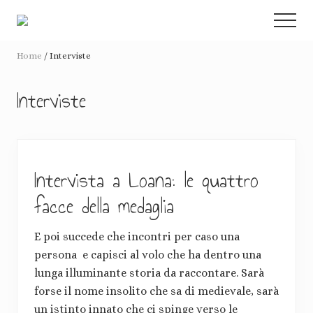
Menu
Passa
Passa
Menu
al
alla
Racconti
contenuto
barra
di
Home
/
Interviste
de-
principale
laterale
crescita
primaria
consapevole
Interviste
e
pacifiche
rivoluzioni
Intervista a Loana: le quattro
facce della medaglia
E poi succede che incontri per caso una
persona e capisci al volo che ha dentro una
lunga illuminante storia da raccontare. Sarà
forse il nome insolito che sa di medievale, sarà
un istinto innato che ci spinge verso le