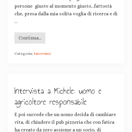
persone giuste al momento giusto…fattostà
che, presa dalla mia solita voglia di ricerca e di
…
Continua...
I
n
t
Categoria:
Interviste
e
r
v
i
s
t
a
Intervista a Michele: uomo e
a
L
o
agricoltore responsabile
a
n
a
E poi succede che un uomo decida di cambiare
:
l
vita, di chiudere il pub pizzeria che con fatica
e
q
ha creato da zero assieme a un socio, di