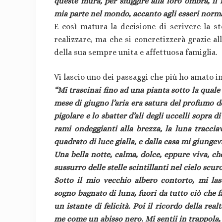
queste mura, per sfuggire alla loro ombra, il 
mia parte nel mondo, accanto agli esseri norma
E così matura la decisione di scrivere la st
realizzare, ma che si concretizzerà grazie alla
della sua sempre unita e affettuosa famiglia.
Vi lascio uno dei passaggi che più ho amato in 
“Mi trascinai fino ad una pianta sotto la quale
mese di giugno l’aria era satura del profumo dei 
pigolare e lo sbatter d’ali degli uccelli sopra 
rami ondeggianti alla brezza, la luna tracciav
quadrato di luce gialla, e dalla casa mi giungev
Una bella notte, calma, dolce, eppure viva, ch
sussurro delle stelle scintillanti nel cielo scuro
Sotto il mio vecchio albero contorto, mi las
sogno bagnato di luna, fuori da tutto ciò che 
un istante di felicità. Poi il ricordo della rea
me come un abisso nero. Mi sentii in trappola,