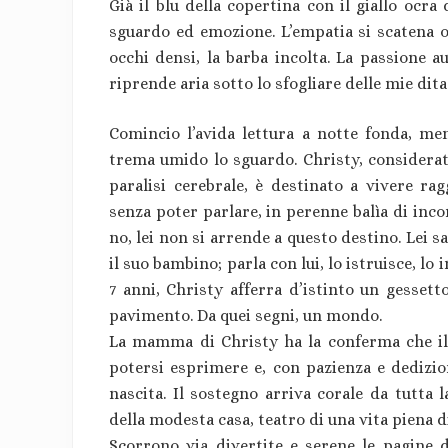
Già il blu della copertina con il giallo ocr
sguardo ed emozione. L’empatia si scatena os
occhi densi, la barba incolta. La passione a
riprende aria sotto lo sfogliare delle mie dita
Comincio l’avida lettura a notte fonda, m
trema umido lo sguardo. Christy, considerato
paralisi cerebrale, è destinato a vivere ra
senza poter parlare, in perenne balìa di inc
no, lei non si arrende a questo destino. Lei sa,
il suo bambino; parla con lui, lo istruisce, lo
7 anni, Christy afferra d’istinto un gessett
pavimento. Da quei segni, un mondo.
La mamma di Christy ha la conferma che il
potersi esprimere e, con pazienza e dedizi
nascita. Il sostegno arriva corale da tutta 
della modesta casa, teatro di una vita piena 
Scorrono via divertite e serene le pagine de