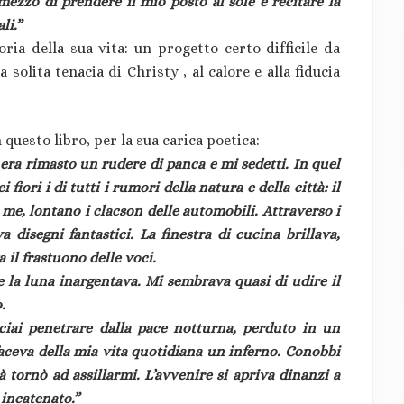
mezzo di prendere il mio posto al sole e recitare la
li.”
oria della sua vita: un progetto certo difficile da
 solita tenacia di Christy , al calore e alla fiducia
questo libro, per la sua carica poetica:
 era rimasto un rudere di panca e mi sedetti. In quel
fiori i di tutti i rumori della natura e della città: il
di me, lontano i clacson delle automobili. Attraverso i
a disegni fantastici. La finestra di cucina brillava,
a il frastuono delle voci.
e la luna inargentava. Mi sembrava quasi di udire il
.
ciai penetrare dalla pace notturna, perduto in un
faceva della mia vita quotidiana un inferno. Conobbi
ltà tornò ad assillarmi. L’avvenire si apriva dinanzi a
 incatenato.”