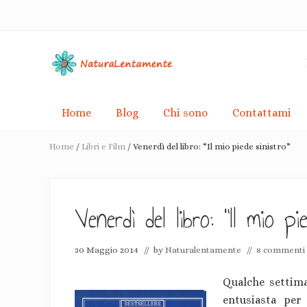
Skip
Passa
Skip
Passa
Passa
to
alla
to
al
alla
right
navigazione
secondary
contenuto
barra
header
primaria
navigation
principale
laterale
navigation
primaria
Racconti
di
Home
Blog
Chi sono
Contattami
de-
crescita
Home
/
Libri e Film
/
Venerdì del libro: “Il mio piede sinistro”
consapevole
e
pacifiche
rivoluzioni
Venerdì del libro: “Il mio pi
30 Maggio 2014
// by
Naturalentamente
//
8 commenti
Qualche settima
entusiasta per