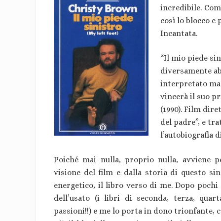
incredibile. Co
così lo blocco e
Incantata.
“Il mio piede sin
diversamente abi
interpretato ma
vincerà il suo p
(1990). Film dir
del padre”, e tr
l’autobiografia d
Poiché mai nulla, proprio nulla, avviene p
visione del film e dalla storia di questo si
energetico, il libro verso di me. Dopo poch
dell’usato (i libri di seconda, terza, qu
passioni!!) e me lo porta in dono trionfante, 