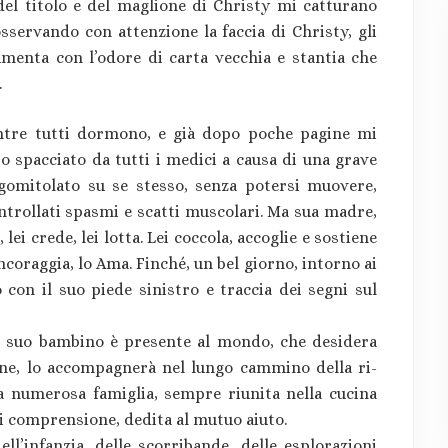
a del titolo e del maglione di Christy mi catturano
servando con attenzione la faccia di Christy, gli
umenta con l’odore di carta vecchia e stantia che
.
entre tutti dormono, e già dopo poche pagine mi
 spacciato da tutti i medici a causa di una grave
ggomitolato su se stesso, senza potersi muovere,
ontrollati spasmi e scatti muscolari. Ma sua madre,
 lei crede, lei lotta. Lei coccola, accoglie e sostiene
 incoraggia, lo Ama. Finché, un bel giorno, intorno ai
o con il suo piede sinistro e traccia dei segni sul
 suo bambino è presente al mondo, che desidera
one, lo accompagnerà nel lungo cammino della ri-
la numerosa famiglia, sempre riunita nella cucina
di comprensione, dedita al mutuo aiuto.
ll’infanzia, delle scorribande, delle esplorazioni