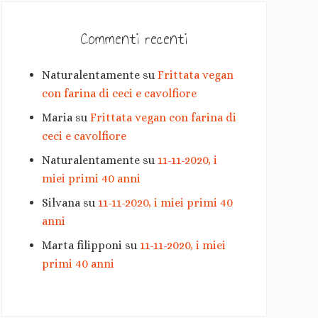
a
r
Commenti recenti
i
Naturalentamente
su
Frittata vegan
a
con farina di ceci e cavolfiore
Maria
su
Frittata vegan con farina di
ceci e cavolfiore
Naturalentamente
su
11-11-2020, i
miei primi 40 anni
Silvana
su
11-11-2020, i miei primi 40
anni
Marta filipponi
su
11-11-2020, i miei
primi 40 anni