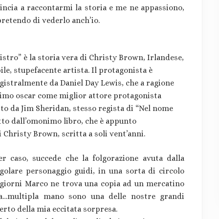
mincia a raccontarmi la storia e me ne appassiono,
 pretendo di vederlo anch’io.
istro” è la storia vera di Christy Brown, Irlandese,
le, stupefacente artista. Il protagonista è
gistralmente da Daniel Day Lewis, che a ragione
rimo oscar come miglior attore protagonista
etto da Jim Sheridan, stesso regista di “Nel nome
atto dall’omonimo libro, che è appunto
i Christy Brown, scritta a soli vent’anni.
er caso, succede che la folgorazione avuta dalla
ngolare personaggio guidi, in una sorta di circolo
i giorni Marco ne trova una copia ad un mercatino
arta…multipla mano sono una delle nostre grandi
certo della mia eccitata sorpresa.