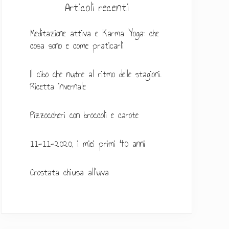
l
Articoli recenti
a
Meditazione attiva e Karma Yoga: che
t
cosa sono e come praticarli
e
Il cibo che nutre al ritmo delle stagioni.
r
Ricetta invernale
a
Pizzoccheri con broccoli e carote
l
e
11-11-2020, i miei primi 40 anni
p
Crostata chiusa all’uva
r
i
m