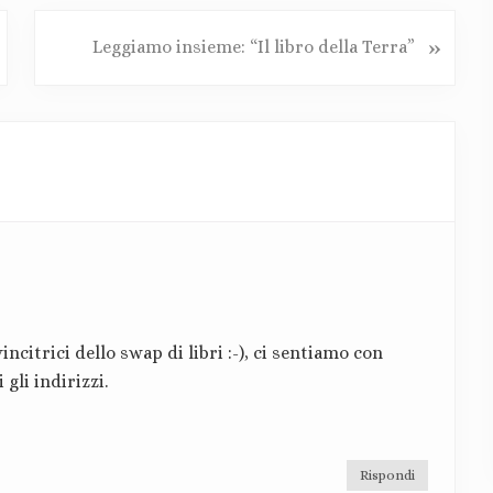
P
»
Leggiamo insieme: “Il libro della Terra”
o
s
t
s
u
c
c
e
s
s
i
incitrici dello swap di libri :-), ci sentiamo con
v
gli indirizzi.
o
:
Rispondi