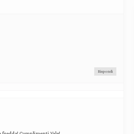
Rispondi
a fredda! Complimenti Vale!