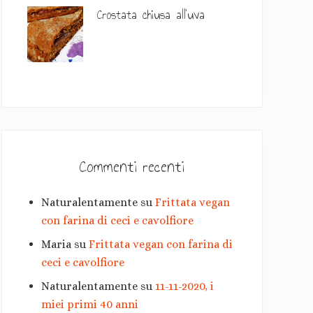
a
Crostata chiusa all’uva
r
i
a
Commenti recenti
Naturalentamente
su
Frittata vegan
con farina di ceci e cavolfiore
Maria
su
Frittata vegan con farina di
ceci e cavolfiore
Naturalentamente
su
11-11-2020, i
miei primi 40 anni