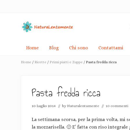
Skip
Passa
Skip
Passa
Passa
to
alla
to
al
alla
right
navigazione
secondary
contenuto
barra
header
primaria
navigation
principale
laterale
navigation
primaria
Racconti
di
Home
Blog
Chi sono
Contattami
de-
crescita
Home
/
Ricette
/
Primi piatti e Zuppe
/
Pasta fredda ricca
consapevole
e
pacifiche
rivoluzioni
Pasta fredda ricca
10 Luglio 2014
// by
Naturalentamente
//
10 commenti
La settimana scorsa, per la prima volta, mi 
la mozzarisella. 🙂 E’ fatta con riso integral