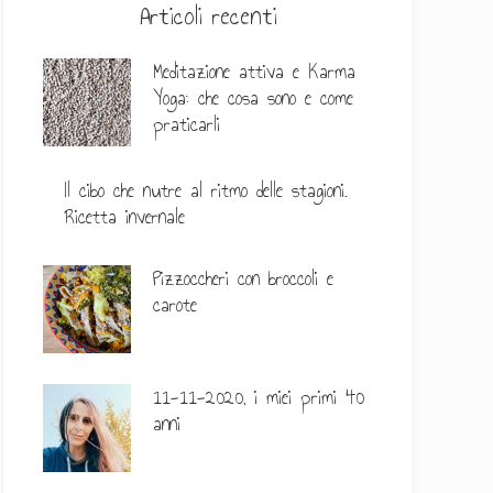
l
Articoli recenti
a
Meditazione attiva e Karma
t
Yoga: che cosa sono e come
praticarli
e
r
Il cibo che nutre al ritmo delle stagioni.
a
Ricetta invernale
l
Pizzoccheri con broccoli e
e
carote
p
r
11-11-2020, i miei primi 40
i
anni
m