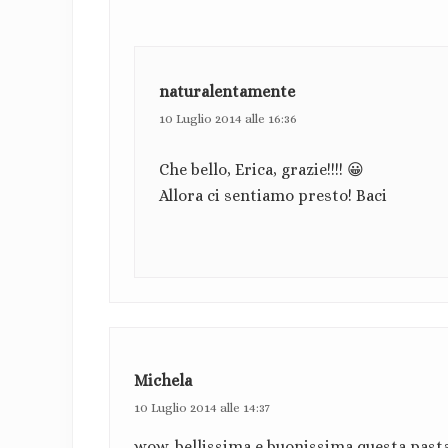
n
i
d
naturalentamente
e
10 Luglio 2014 alle 16:36
l
Che bello, Erica, grazie!!!! 😀
l
Allora ci sentiamo presto! Baci
e
t
t
o
r
Michela
e
10 Luglio 2014 alle 14:37
wow, bellissima e buonissima questa past