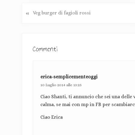
«
P
Veg burger di fagioli rossi
o
s
t
I
p
n
Commenti
r
e
t
c
e
e
d
erica-semplicementeoggi
r
e
10 Luglio 2014 alle 13:25
a
n
Ciao Shanti, ti annuncio che sei una delle v
t
z
calma, se mai con mp in FB per scambiarci 
e
:
i
Ciao Erica
o