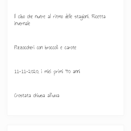
e
r
Il cibo che nutre al ritmo delle stagioni. Ricetta
invernale
a
l
e
Pizzoccheri con broccoli e carote
p
r
11-11-2020, i miei primi 40 anni
i
m
Crostata chiusa all’uva
a
r
i