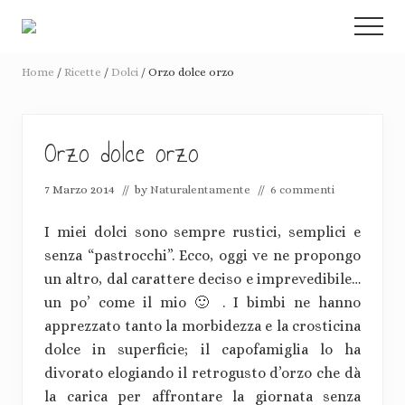
Menu
Passa
Passa
Menu
al
alla
Racconti
contenuto
barra
di
Home
/
Ricette
/
Dolci
/
Orzo dolce orzo
de-
principale
laterale
crescita
primaria
consapevole
e
Orzo dolce orzo
pacifiche
rivoluzioni
7 Marzo 2014
// by
Naturalentamente
//
6 commenti
I miei dolci sono sempre rustici, semplici e
senza “pastrocchi”. Ecco, oggi ve ne propongo
un altro, dal carattere deciso e imprevedibile…
un po’ come il mio 🙂 . I bimbi ne hanno
apprezzato tanto la morbidezza e la crosticina
dolce in superficie; il capofamiglia lo ha
divorato elogiando il retrogusto d’orzo che dà
la carica per affrontare la giornata senza