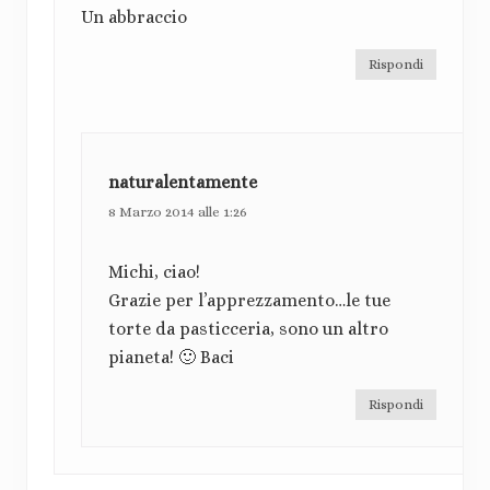
i
:
Un abbraccio
o
Rispondi
n
i
d
naturalentamente
e
8 Marzo 2014 alle 1:26
l
Michi, ciao!
l
Grazie per l’apprezzamento…le tue
e
torte da pasticceria, sono un altro
pianeta! 🙂 Baci
t
t
Rispondi
o