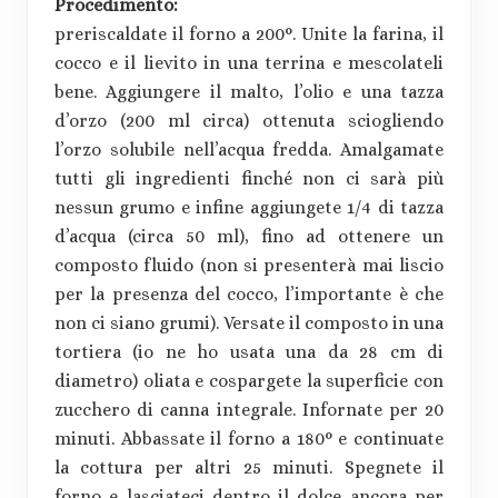
Procedimento:
preriscaldate il forno a 200°. Unite la farina, il
cocco e il lievito in una terrina e mescolateli
bene. Aggiungere il malto, l’olio e una tazza
d’orzo (200 ml circa) ottenuta sciogliendo
l’orzo solubile nell’acqua fredda. Amalgamate
tutti gli ingredienti finché non ci sarà più
nessun grumo e infine aggiungete 1/4 di tazza
d’acqua (circa 50 ml), fino ad ottenere un
composto fluido (non si presenterà mai liscio
per la presenza del cocco, l’importante è che
non ci siano grumi). Versate il composto in una
tortiera (io ne ho usata una da 28 cm di
diametro) oliata e cospargete la superficie con
zucchero di canna integrale. Infornate per 20
minuti. Abbassate il forno a 180° e continuate
la cottura per altri 25 minuti. Spegnete il
forno e lasciateci dentro il dolce ancora per