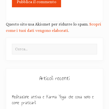
Questo sito usa Akismet per ridurre lo spam.
Scopri
come i tuoi dati vengono elaborati
.
B
Cerca...
a
r
r
a
Articoli recenti
l
a
Meditazione attiva e Karma Yoga: che cosa sono e
come praticarli
t