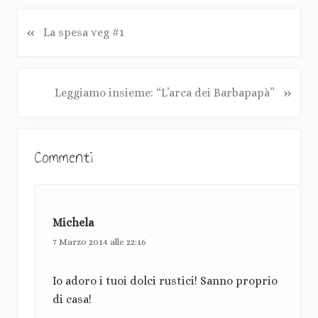
«
P
La spesa veg #1
o
s
t
P
»
Leggiamo insieme: “L’arca dei Barbapapà”
p
o
r
s
e
I
t
c
Commenti
s
n
e
u
d
t
c
e
c
e
n
Michela
e
t
r
s
7 Marzo 2014 alle 22:16
e
s
a
:
i
Io adoro i tuoi dolci rustici! Sanno proprio
z
v
di casa!
o