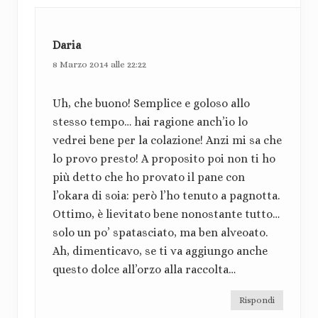
r
e
Daria
8 Marzo 2014 alle 22:22
Uh, che buono! Semplice e goloso allo
stesso tempo… hai ragione anch’io lo
vedrei bene per la colazione! Anzi mi sa che
lo provo presto! A proposito poi non ti ho
più detto che ho provato il pane con
l’okara di soia: però l’ho tenuto a pagnotta.
Ottimo, è lievitato bene nonostante tutto…
solo un po’ spatasciato, ma ben alveoato.
Ah, dimenticavo, se ti va aggiungo anche
questo dolce all’orzo alla raccolta…
Rispondi