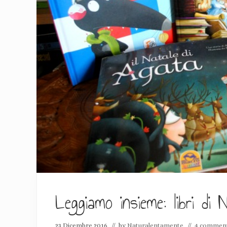
Leggiamo insieme: libri di 
23 Dicembre 2016
// by
Naturalentamente
//
4 comment