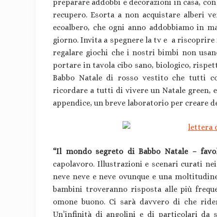
preparare addobbi e decorazioni in casa, con l
recupero. Esorta a non acquistare alberi ver
ecoalbero, che ogni anno addobbiamo in man
giorno. Invita a spegnere la tv e a riscoprire 
regalare giochi che i nostri bimbi non usano
portare in tavola cibo sano, biologico, rispett
Babbo Natale di rosso vestito che tutti 
ricordare a tutti di vivere un Natale green, 
appendice, un breve laboratorio per creare dec
“Il mondo segreto di Babbo Natale – favo
capolavoro. Illustrazioni e scenari curati ne
neve neve e neve ovunque e una moltitudine d
bambini troveranno risposta alle più frequ
omone buono. Ci sarà davvero di che ridere
Un’infinità di angolini e di particolari da