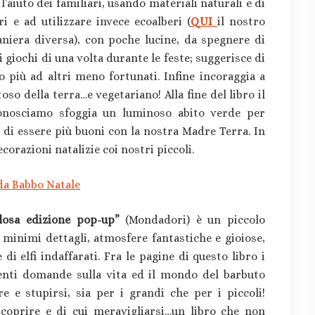
’aiuto dei familiari, usando materiali naturali e di
i e ad utilizzare invece ecoalberi (
QUI
il nostro
iera diversa), con poche lucine, da spegnere di
i giochi di una volta durante le feste; suggerisce di
 più ad altri meno fortunati. Infine incoraggia a
oso della terra…e vegetariano! Alla fine del libro il
conosciamo sfoggia un luminoso abito verde per
e di essere più buoni con la nostra Madre Terra. In
orazioni natalizie coi nostri piccoli.
losa edizione pop-up”
(Mondadori) è un piccolo
i minimi dettagli, atmosfere fantastiche e gioiose,
i elfi indaffarati. Fra le pagine di questo libro i
enti domande sulla vita ed il mondo del barbuto
 e stupirsi, sia per i grandi che per i piccoli!
 scoprire e di cui meravigliarsi…un libro che non