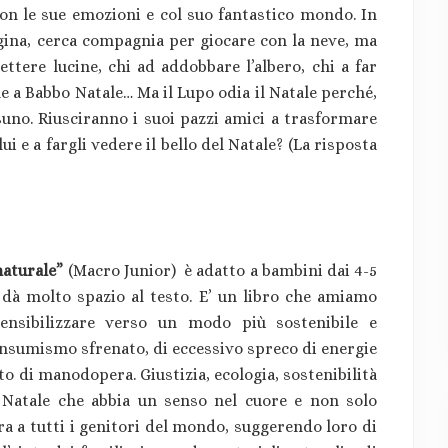
on le sue emozioni e col suo fantastico mondo. In
gina, cerca compagnia per giocare con la neve, ma
ttere lucine, chi ad addobbare l’albero, chi a far
he a Babbo Natale… Ma il Lupo odia il Natale perché,
uno. Riusciranno i suoi pazzi amici a trasformare
i e a fargli vedere il bello del Natale? (La risposta
naturale”
(Macro Junior) è adatto a bambini dai 4-5
, dà molto spazio al testo. E’ un libro che amiamo
ensibilizzare verso un modo più sostenibile e
 consumismo sfrenato, di eccessivo spreco di energie
o di manodopera. Giustizia, ecologia, sostenibilità
 Natale che abbia un senso nel cuore e non solo
ra a tutti i genitori del mondo, suggerendo loro di