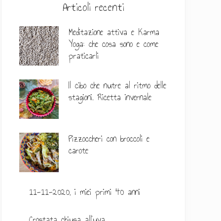
l
Articoli recenti
a
Meditazione attiva e Karma
t
Yoga: che cosa sono e come
praticarli
e
r
Il cibo che nutre al ritmo delle
a
stagioni. Ricetta invernale
l
e
Pizzoccheri con broccoli e
p
carote
r
i
11-11-2020, i miei primi 40 anni
m
Crostata chiusa all’uva