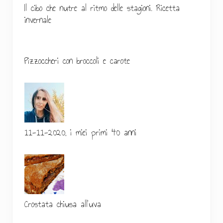
Il cibo che nutre al ritmo delle stagioni. Ricetta
l
invernale
e
p
Pizzoccheri con broccoli e carote
r
i
m
a
11-11-2020, i miei primi 40 anni
r
i
a
Crostata chiusa all’uva