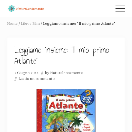
Menu
Passa
Passa
Menu
al
alla
Racconti
contenuto
barra
di
Home
/
Libri e Film
/
Leggiamo insieme: “Il mio primo Atlante”
principale
laterale
de-
crescita
primaria
consapevole
e
Leggiamo insieme: “Il mio primo
pacifiche
Atlante”
rivoluzioni
7 Giugno 2014
// by
Naturalentamente
//
Lascia un commento