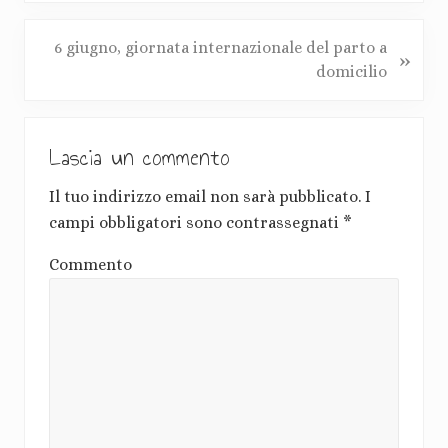
s
t
P
6 giugno, giornata internazionale del parto a
»
p
o
domicilio
r
s
e
t
I
c
s
Lascia un commento
e
n
u
d
c
t
Il tuo indirizzo email non sarà pubblicato.
I
e
c
campi obbligatori sono contrassegnati
*
n
e
e
t
s
Commento
r
e
s
:
a
i
v
z
o
i
:
o