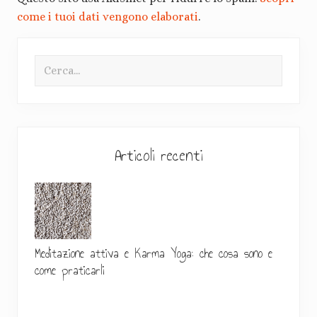
come i tuoi dati vengono elaborati
.
B
Cerca...
a
r
r
a
Articoli recenti
l
a
t
Meditazione attiva e Karma Yoga: che cosa sono e
e
come praticarli
r
a