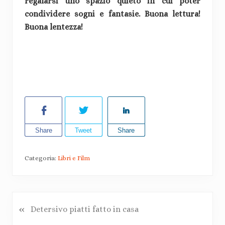
regalarsi uno spazio quieto in cui poter
condividere sogni e fantasie. Buona lettura!
Buona lentezza!
Share
Tweet
Share
Categoria:
Libri e Film
«
P
Detersivo piatti fatto in casa
o