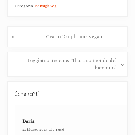
Categoria:
Consigli Veg
«
P
Gratin Dauphinois vegan
o
s
t
P
Leggiamo insieme: “Il primo mondo del
»
p
o
bambino”
r
s
e
t
I
c
s
Commenti
e
n
u
d
c
t
e
c
n
e
e
Daria
t
s
r
e
21 Marzo 2014 alle 13:56
s