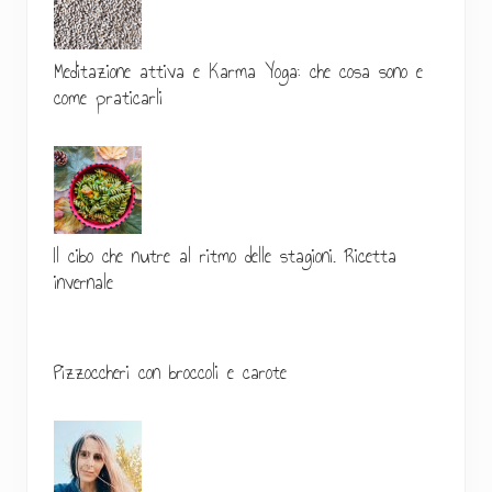
a
t
Meditazione attiva e Karma Yoga: che cosa sono e
e
come praticarli
r
a
l
e
Il cibo che nutre al ritmo delle stagioni. Ricetta
p
invernale
r
i
Pizzoccheri con broccoli e carote
m
a
r