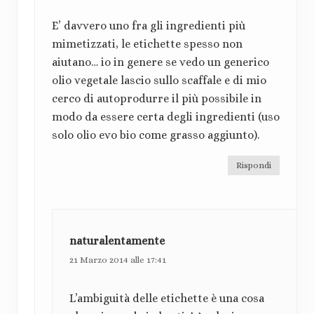
:
a
i
E’ davvero uno fra gli ingredienti più
v
z
mimetizzati, le etichette spesso non
o
i
:
aiutano… io in genere se vedo un generico
olio vegetale lascio sullo scaffale e di mio
o
cerco di autoprodurre il più possibile in
n
modo da essere certa degli ingredienti (uso
solo olio evo bio come grasso aggiunto).
i
d
Rispondi
e
l
naturalentamente
l
21 Marzo 2014 alle 17:41
e
t
L’ambiguità delle etichette è una cosa