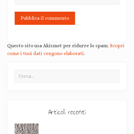
Questo sito usa Akismet per ridurre lo spam.
Scopri
come i tuoi dati vengono elaborati
.
B
Cerca...
a
r
r
a
Articoli recenti
l