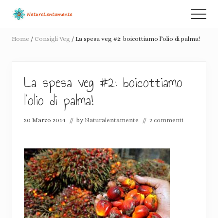
Menu
Passa
Passa
Menu
al
alla
Racconti
contenuto
barra
di
Home
/
Consigli Veg
/
La spesa veg #2: boicottiamo l’olio di palma!
principale
laterale
de-
crescita
primaria
consapevole
e
La spesa veg #2: boicottiamo
pacifiche
l’olio di palma!
rivoluzioni
20 Marzo 2014
// by
Naturalentamente
//
2 commenti