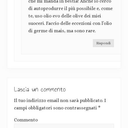
che mi manda in bestia! Anche io cerco
t
di autoprodurre il più possibile e, come
o
te, uso olio evo delle olive dei miei
suoceri. Faccio delle eccezioni con l’olio
r
di germe di mais, ma sono rare.
e
Rispondi
Lascia un commento
Il tuo indirizzo email non sarà pubblicato.
I
campi obbligatori sono contrassegnati
*
Commento