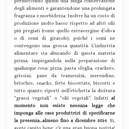
permettendo quindi una lunga conservazione
degli alimenti e garantendone una prolungata
fragranza e morbidezza. Inoltre ha un costo di
produzione molto basso rispetto ad altri olii
più pregiati (come quello extravergine d’oliva
o di semi di girasole), poiché i semi ne
contengono una grossa quantità. L’industria
alimentare sta abusando di questa materia
prima, impiegandola nella preparazione di
qualunque cosa: pizza, pasta sfoglia, crackers,
grissini, pane da tramezzini, merendine,
brioches, snacks, fette biscottate, biscotti e
tutto quanto riporti nell’etichetta la dicitura
“grassi vegetali” o “olii vegetali”. Infatti
al
momento non esiste nessuna legge che
imponga alle case produttrici di specificarne
la presenza…almeno fino a dicembre 2014
. Sì,
avete capito bene: c’è una gran buona notizia!