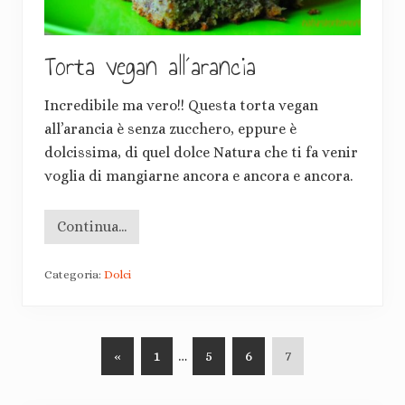
Torta vegan all´arancia
Incredibile ma vero!! Questa torta vegan
all’arancia è senza zucchero, eppure è
dolcissima, di quel dolce Natura che ti fa venir
voglia di mangiarne ancora e ancora e ancora.
Continua...
T
o
r
Categoria:
Dolci
t
a
v
e
g
a
«
V
1
Pagine
…
V
5
V
6
V
7
n
a
a
interim
a
a
a
l
i
omesse
i
i
i