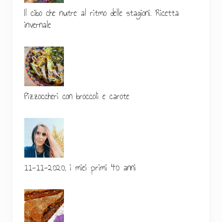
e
Il cibo che nutre al ritmo delle stagioni. Ricetta
p
invernale
r
i
m
a
Pizzoccheri con broccoli e carote
r
i
a
11-11-2020, i miei primi 40 anni