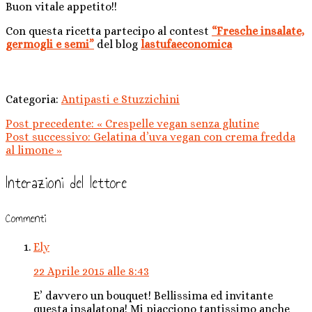
Buon vitale appetito!!
Con questa ricetta partecipo al contest
“Fresche insalate,
germogli e semi”
del blog
lastufaeconomica
Categoria:
Antipasti e Stuzzichini
Post precedente:
«
Crespelle vegan senza glutine
Post successivo:
Gelatina d’uva vegan con crema fredda
al limone
»
Interazioni del lettore
Commenti
Ely
22 Aprile 2015 alle 8:43
E’ davvero un bouquet! Bellissima ed invitante
questa insalatona! Mi piacciono tantissimo anche