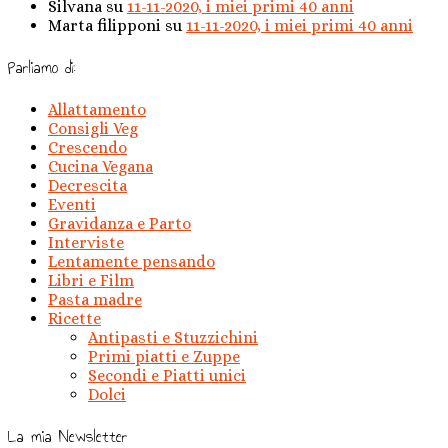
Silvana
su
11-11-2020, i miei primi 40 anni
Marta filipponi
su
11-11-2020, i miei primi 40 anni
Parliamo di:
Allattamento
Consigli Veg
Crescendo
Cucina Vegana
Decrescita
Eventi
Gravidanza e Parto
Interviste
Lentamente pensando
Libri e Film
Pasta madre
Ricette
Antipasti e Stuzzichini
Primi piatti e Zuppe
Secondi e Piatti unici
Dolci
La mia Newsletter