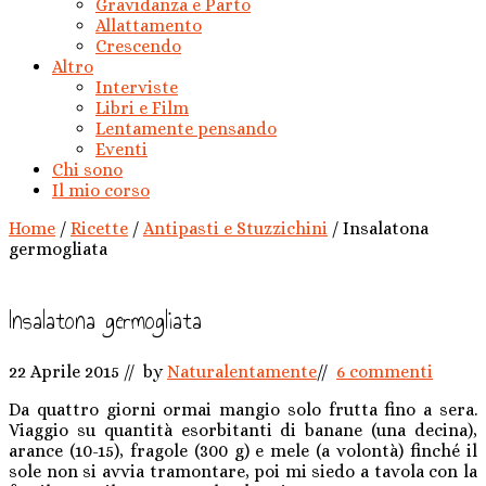
Gravidanza e Parto
Allattamento
Crescendo
Altro
Interviste
Libri e Film
Lentamente pensando
Eventi
Chi sono
Il mio corso
Home
/
Ricette
/
Antipasti e Stuzzichini
/
Insalatona
germogliata
Insalatona germogliata
22 Aprile 2015
// by
Naturalentamente
//
6 commenti
Da quattro giorni ormai mangio solo frutta fino a sera.
Viaggio su quantità esorbitanti di banane (una decina),
arance (10-15), fragole (300 g) e mele (a volontà) finché il
sole non si avvia tramontare, poi mi siedo a tavola con la