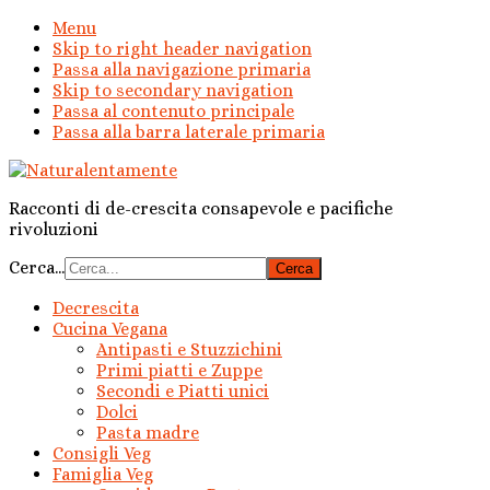
Menu
Skip to right header navigation
Passa alla navigazione primaria
Skip to secondary navigation
Passa al contenuto principale
Passa alla barra laterale primaria
Racconti di de-crescita consapevole e pacifiche
rivoluzioni
Cerca...
Decrescita
Cucina Vegana
Antipasti e Stuzzichini
Primi piatti e Zuppe
Secondi e Piatti unici
Dolci
Pasta madre
Consigli Veg
Famiglia Veg