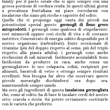
family per il pasto serale che si apre sempre con una
grossa porzione di verdura cruda. In questi ultimi giorni
a prevalenza fruttaliana mi piace coccolarmi con
insalatone che siano più ricche e saporite del solito.
Quella che vi propongo oggi vanta dei piccoli ma
potentissimi special guests:
germogli di fieno greco
autoprodotti.
I germogli sono qualcosa di stupefacente:
così minuscoli eppure così ricchi di vita e di sostanze
nutritive. Concentrato di energia subito disponibile per il
nostro organismo (carboidrati), fonte eccezionale di
vitamine (più del doppio rispetto al seme, più del triplo
rispetto alla pianta adulta), i germogli sono anche
ricchissimi di sali minerali facilmente assimilabili. Sono
facilissimi da produrre in casa, anche senza un
germogliatore. Io uso colapasta, colini, recipienti per
alimenti, barattoli di vetro e ottengo sempre risultati
eccellenti. Non bisogna far altro che osservare queste
piccole meraviglie dischiudersi ora dopo ora,
mantenendole sempre umide .
Ma ecco gli ingredienti di questa
insalatona germogliata
che, come al solito, ha di base le insalate verdi del nostro
orto: scarola e riccia. Voi potete ovviamente sostituirle
con le varietà che preferite.