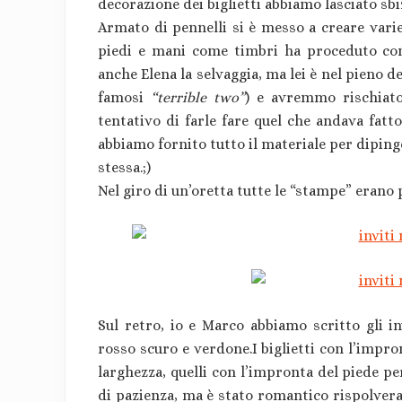
decorazione dei biglietti abbiamo lasciato sbiz
Armato di pennelli si è messo a creare vari
piedi e mani come timbri ha proceduto con
anche Elena la selvaggia, ma lei è nel pieno d
famosi
“terrible two”
) e avremmo rischiato 
tentativo di farle fare quel che andava fatt
abbiamo fornito tutto il materiale per diping
stessa.;)
Nel giro di un’oretta tutte le “stampe” erano 
Sul retro, io e Marco abbiamo scritto gli in
rosso scuro e verdone.I biglietti con l’impro
larghezza, quelli con l’impronta del piede per
di pazienza, ma è stato romantico rispolverar