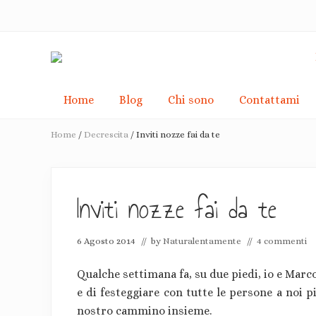
Skip
Passa
Skip
Passa
Passa
to
alla
to
al
alla
right
navigazione
secondary
contenuto
barra
header
primaria
navigation
principale
laterale
navigation
primaria
Racconti
di
Home
Blog
Chi sono
Contattami
de-
crescita
Home
/
Decrescita
/
Inviti nozze fai da te
consapevole
e
pacifiche
rivoluzioni
Inviti nozze fai da te
6 Agosto 2014
// by
Naturalentamente
//
4 commenti
Qualche settimana fa, su due piedi, io e Marco
e di festeggiare con tutte le persone a noi p
nostro cammino insieme.