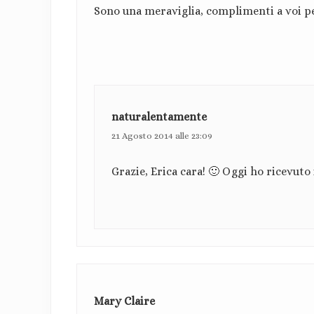
a
t
Sono una meraviglia, complimenti a voi per 
e
z
:
i
o
n
naturalentamente
i
21 Agosto 2014 alle 23:09
d
Grazie, Erica cara! 🙂 Oggi ho ricevuto il 
e
l
l
e
t
Mary Claire