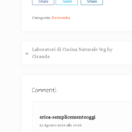
Share
Tweet
Share
Categoria:
Decrescita
P
Laboratori di Cucina Naturale Veg by
«
o
Ciranda
s
t
I
p
r
n
Commenti
e
t
c
e
e
d
erica-semplicementeoggi
r
e
21 Agosto 2014 alle 14:39
n