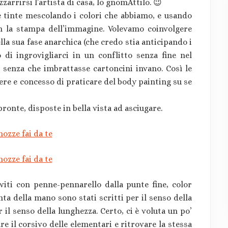
zarrirsi l’artista di casa, lo gnomAttilo. 😉
e tinte mescolando i colori che abbiamo, e usando
 la stampa dell’immagine. Volevamo coinvolgere
ella sua fase anarchica (che credo stia anticipando i
di ingrovigliarci in un conflitto senza fine nel
o senza che imbrattasse cartoncini invano. Così le
ere e concesso di praticare del body painting su se
pronte, disposte in bella vista ad asciugare.
viti con penne-pennarello dalla punte fine, color
nta della mano sono stati scritti per il senso della
 il senso della lunghezza. Certo, ci è voluta un po’
e il corsivo delle elementari e ritrovare la stessa