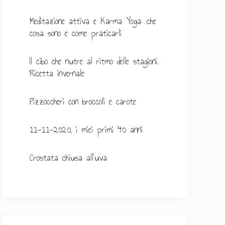
a
Meditazione attiva e Karma Yoga: che
t
cosa sono e come praticarli
e
Il cibo che nutre al ritmo delle stagioni.
r
Ricetta invernale
a
Pizzoccheri con broccoli e carote
l
e
11-11-2020, i miei primi 40 anni
p
Crostata chiusa all’uva
r
i
m
a