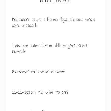
a
Articoli recenti
l
a
Meditazione attiva e Karma Yoga: che cosa sono e
come praticarli
t
e
r
Il cibo che nutre al ritmo delle stagioni. Ricetta
invernale
a
l
e
Pizzoccheri con broccoli e carote
p
r
11-11-2020, i miei primi 40 anni
i
m