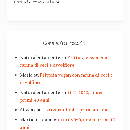
Crostata chiusa all’uva
a
r
i
a
Commenti recenti
Naturalentamente
su
Frittata vegan con
farina di ceci e cavolfiore
Maria
su
Frittata vegan con farina di ceci e
cavolfiore
Naturalentamente
su
11-11-2020, i miei
primi 40 anni
Silvana
su
11-11-2020, i miei primi 40 anni
Marta filipponi
su
11-11-2020, i miei primi 40
anni